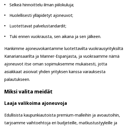
Selkeä hinnoittelu ilman piilokuluja;
Huolellisesti ylläpidetyt ajoneuvot;
Luotettavat palvelustandardit;
Tuki ennen vuokrausta, sen aikana ja sen jälkeen.
Hankimme ajoneuvokantamme luotettavilta vuokrausyrityksiltä
Kanariansaarilta ja Manner-Espanjasta, ja vuokraamme nämä
ajoneuvot itse oman sopimuksemme mukaisesti, jotta
asiakkaat asioivat yhden yrityksen kanssa varauksesta
palautukseen.
Miksi valita meidät
Laaja valikoima ajoneuvoja
Edullisista kaupunkiautoista premium-malleihin ja avoautoihin,
tarjoamme vaihtoehtoja eri budjeteille, matkustustyyleille ja