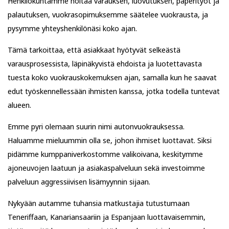
Henkilökuntamme hoitaa varauksen, luovutuksen, paperityöt ja
palautuksen, vuokrasopimuksemme säätelee vuokrausta, ja
pysymme yhteyshenkilönäsi koko ajan.
Tämä tarkoittaa, että asiakkaat hyötyvät selkeästä
varausprosessista, läpinäkyvistä ehdoista ja luotettavasta
tuesta koko vuokrauskokemuksen ajan, samalla kun he saavat
edut työskennellessään ihmisten kanssa, jotka todella tuntevat
alueen.
Emme pyri olemaan suurin nimi autonvuokrauksessa.
Haluamme mieluummin olla se, johon ihmiset luottavat. Siksi
pidämme kumppaniverkostomme valikoivana, keskitymme
ajoneuvojen laatuun ja asiakaspalveluun sekä investoimme
palveluun aggressiivisen lisämyynnin sijaan.
Nykyään autamme tuhansia matkustajia tutustumaan
Teneriffaan, Kanariansaariin ja Espanjaan luottavaisemmin,