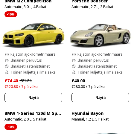
BMW M2 Competition
Porsche Boxster
Automatic, 3.0 L, 4 Paikat
Automatic, 2.7 L, 2 Paikat
-10%
Rajaton ajokilometrimäärä
Rajaton ajokilometrimäärä
Ilmainen peruutus
Ilmainen peruutus
Ilmaiset lastenistuimet
Ilmaiset lastenistuimet
Toinen kuljettaja ilmaiseksi
Toinen kuljettaja ilmaiseksi
€74.40
€40.00
€81.84
€520.80 / 7 päiväksi
€280.00 / 7 päiväksi
Näytä
Näytä
BMW 1-Series 120d M Sport Pro
Hyundai Bayon
Automatic, 2.0 L, 5 Paikat
Manual, 1.2 L, 5 Paikat
-10%