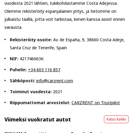
vuodesta 2021 lähtien, tukikohdastamme Costa Adejessa.
Olemme rekisteröity espanjalainen yritys, ja tietomme on
julkaistu täällä, jotta voit tarkistaa, kenen kanssa asioit ennen
varausta.
Rekisteröity osoite:
Av. de España, 9, 38660 Costa Adeje,
Santa Cruz de Tenerife, Spain
NIF:
421746063K
Puhelin:
+34 603 116 857
Sähköposti:
info@carzrent.com
Toiminut vuodesta:
2021
Riippumattomat arvostelut:
CARZRENT on Trustpilot
Viimeksi vuokratut autot
Katso kaikki