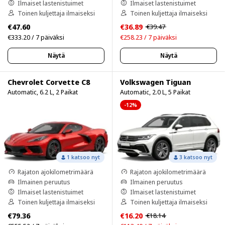
Ilmaiset lastenistuimet
Ilmaiset lastenistuimet
Toinen kuljettaja ilmaiseksi
Toinen kuljettaja ilmaiseksi
€47.60
€36.89
€39.47
€333.20 / 7 päiväksi
€258.23 / 7 päiväksi
Näytä
Näytä
Chevrolet Corvette C8
Volkswagen Tiguan
Automatic, 6.2 L, 2 Paikat
Automatic, 2.0 L, 5 Paikat
-12%
1 katsoo nyt
3 katsoo nyt
Rajaton ajokilometrimäärä
Rajaton ajokilometrimäärä
Ilmainen peruutus
Ilmainen peruutus
Ilmaiset lastenistuimet
Ilmaiset lastenistuimet
Toinen kuljettaja ilmaiseksi
Toinen kuljettaja ilmaiseksi
€79.36
€16.20
€18.14