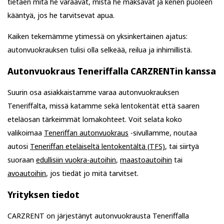
tietäen mitä he varaavat, mistä he maksavat ja kenen puoleen
kääntyä, jos he tarvitsevat apua.
Kaiken tekemämme ytimessä on yksinkertainen ajatus:
autonvuokrauksen tulisi olla selkeää, reilua ja inhimillistä.
Autonvuokraus Teneriffalla CARZRENTin kanssa
Suurin osa asiakkaistamme varaa autonvuokrauksen
Teneriffalta, missä katamme sekä lentokentät että saaren
eteläosan tärkeimmät lomakohteet. Voit selata koko
valikoimaa
Teneriffan autonvuokraus
-sivullamme, noutaa
autosi
Teneriffan eteläiseltä lentokentältä (TFS)
, tai siirtyä
suoraan
edullisiin vuokra-autoihin
,
maastoautoihin
tai
avoautoihin
, jos tiedät jo mitä tarvitset.
Yrityksen tiedot
CARZRENT on järjestänyt autonvuokrausta Teneriffalla