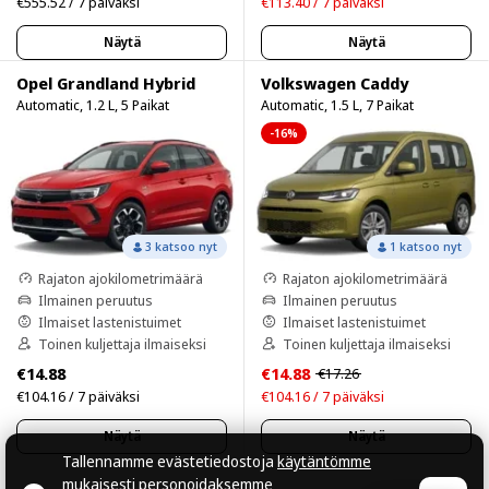
€555.52 / 7 päiväksi
€113.40 / 7 päiväksi
Näytä
Näytä
Opel Grandland Hybrid
Volkswagen Caddy
Automatic, 1.2 L, 5 Paikat
Automatic, 1.5 L, 7 Paikat
-16%
3 katsoo nyt
1 katsoo nyt
Rajaton ajokilometrimäärä
Rajaton ajokilometrimäärä
Ilmainen peruutus
Ilmainen peruutus
Ilmaiset lastenistuimet
Ilmaiset lastenistuimet
Toinen kuljettaja ilmaiseksi
Toinen kuljettaja ilmaiseksi
€14.88
€14.88
€17.26
€104.16 / 7 päiväksi
€104.16 / 7 päiväksi
Näytä
Näytä
Tallennamme evästetiedostoja
käytäntömme
mukaisesti
personoidaksemme