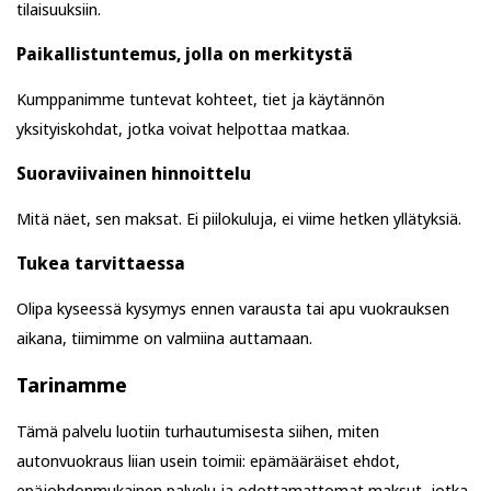
tilaisuuksiin.
Paikallistuntemus, jolla on merkitystä
Kumppanimme tuntevat kohteet, tiet ja käytännön
yksityiskohdat, jotka voivat helpottaa matkaa.
Suoraviivainen hinnoittelu
Mitä näet, sen maksat. Ei piilokuluja, ei viime hetken yllätyksiä.
Tukea tarvittaessa
Olipa kyseessä kysymys ennen varausta tai apu vuokrauksen
aikana, tiimimme on valmiina auttamaan.
Tarinamme
Tämä palvelu luotiin turhautumisesta siihen, miten
autonvuokraus liian usein toimii: epämääräiset ehdot,
epäjohdonmukainen palvelu ja odottamattomat maksut, jotka