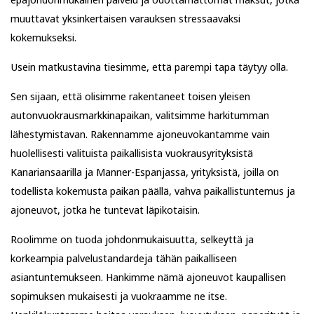
muuttavat yksinkertaisen varauksen stressaavaksi
kokemukseksi.
Usein matkustavina tiesimme, että parempi tapa täytyy olla.
Sen sijaan, että olisimme rakentaneet toisen yleisen
autonvuokrausmarkkinapaikan, valitsimme harkitumman
lähestymistavan. Rakennamme ajoneuvokantamme vain
huolellisesti valituista paikallisista vuokrausyrityksistä
Kanariansaarilla ja Manner-Espanjassa, yrityksistä, joilla on
todellista kokemusta paikan päällä, vahva paikallistuntemus ja
ajoneuvot, jotka he tuntevat läpikotaisin.
Roolimme on tuoda johdonmukaisuutta, selkeyttä ja
korkeampia palvelustandardeja tähän paikalliseen
asiantuntemukseen. Hankimme nämä ajoneuvot kaupallisen
sopimuksen mukaisesti ja vuokraamme ne itse.