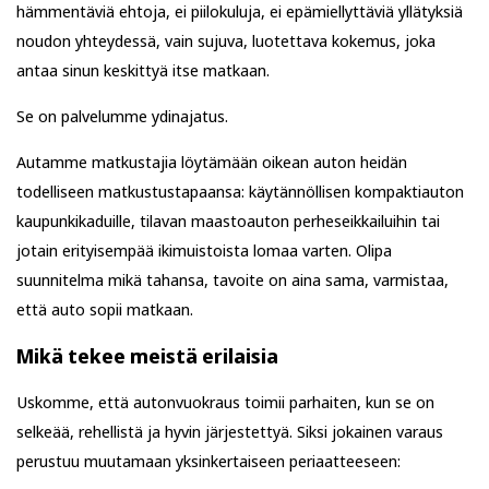
hämmentäviä ehtoja, ei piilokuluja, ei epämiellyttäviä yllätyksiä
noudon yhteydessä, vain sujuva, luotettava kokemus, joka
antaa sinun keskittyä itse matkaan.
Se on palvelumme ydinajatus.
Autamme matkustajia löytämään oikean auton heidän
todelliseen matkustustapaansa: käytännöllisen kompaktiauton
kaupunkikaduille, tilavan maastoauton perheseikkailuihin tai
jotain erityisempää ikimuistoista lomaa varten. Olipa
suunnitelma mikä tahansa, tavoite on aina sama, varmistaa,
että auto sopii matkaan.
Mikä tekee meistä erilaisia
Uskomme, että autonvuokraus toimii parhaiten, kun se on
selkeää, rehellistä ja hyvin järjestettyä. Siksi jokainen varaus
perustuu muutamaan yksinkertaiseen periaatteeseen: